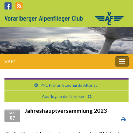
VAFC
Navi
umsc
PPL Prüfung Leonardo Altonaci
Ausflug an die Nordsee
Jahreshauptversammlung 2023
MAI
07