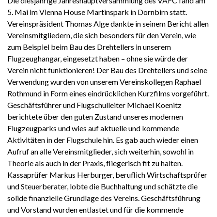
Die diesjährige Jahreshauptversammlung des VAFC fand am
5. Mai im Vienna House Martinspark in Dornbirn statt.
Vereinspräsident Thomas Alge dankte in seinem Bericht allen
Vereinsmitgliedern, die sich besonders für den Verein, wie
zum Beispiel beim Bau des Drehtellers in unserem
Flugzeughangar, eingesetzt haben – ohne sie würde der
Verein nicht funktionieren! Der Bau des Drehtellers und seine
Verwendung wurden von unserem Vereinskollegen Raphael
Rothmund in Form eines eindrücklichen Kurzfilms vorgeführt.
Geschäftsführer und Flugschulleiter Michael Koenitz
berichtete über den guten Zustand unseres modernen
Flugzeugparks und wies auf aktuelle und kommende
Aktivitäten in der Flugschule hin. Es gab auch wieder einen
Aufruf an alle Vereinsmitglieder, sich weiterhin, sowohl in
Theorie als auch in der Praxis, fliegerisch fit zu halten.
Kassaprüfer Markus Herburger, beruflich Wirtschaftsprüfer
und Steuerberater, lobte die Buchhaltung und schätzte die
solide finanzielle Grundlage des Vereins. Geschäftsführung
und Vorstand wurden entlastet und für die kommende