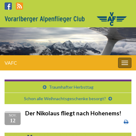
VAFC
Navi
umsc
Traumhafter Herbsttag
Schon alle Weihnachtsgeschenke besorgt?
Der Nikolaus fliegt nach Hohenems!
NOV.
12