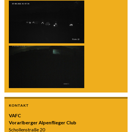
KONTAKT
VAFC
Vorarlberger Alpenflieger Club
Schollenstraße 20