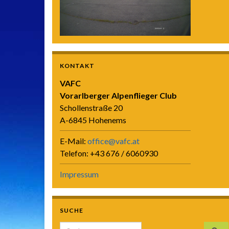
KONTAKT
VAFC
Vorarlberger Alpenflieger Club
Schollenstraße 20
A-6845 Hohenems
E-Mail:
office@vafc.at
Telefon: +43 676 / 6060930
Impressum
SUCHE
Search for: