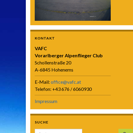
KONTAKT
VAFC
Vorarlberger Alpenflieger Club
Schollenstraße 20
A-6845 Hohenems
E-Mail:
office@vafc.at
Telefon: +43 676 / 6060930
Impressum
SUCHE
Search for: