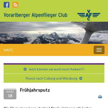
VAFC
Navi
umsc
Jetzt können sie auch noch funken!!!
Flyout nach Coburg und Würzburg
Frühjahrsputz
MÄRZ
18