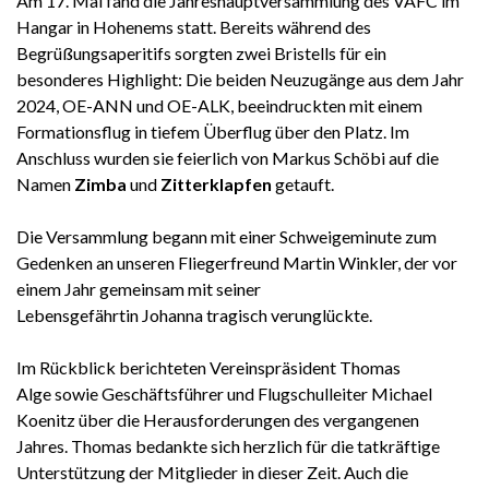
Am 17. Mai fand die Jahreshauptversammlung des VAFC im
Hangar in Hohenems statt. Bereits während des
Begrüßungsaperitifs sorgten zwei Bristells für ein
besonderes Highlight: Die beiden Neuzugänge aus dem Jahr
2024, OE-ANN und OE-ALK, beeindruckten mit einem
Formationsflug in tiefem Überflug über den Platz. Im
Anschluss wurden sie feierlich von Markus Schöbi auf die
Namen
Zimba
und
Zitterklapfen
getauft.
Die Versammlung begann mit einer Schweigeminute zum
Gedenken an unseren Fliegerfreund Martin Winkler, der vor
einem Jahr gemeinsam mit seiner
Lebensgefährtin Johanna tragisch verunglückte.
Im Rückblick berichteten Vereinspräsident Thomas
Alge sowie Geschäftsführer und Flugschulleiter Michael
Koenitz über die Herausforderungen des vergangenen
Jahres. Thomas bedankte sich herzlich für die tatkräftige
Unterstützung der Mitglieder in dieser Zeit. Auch die