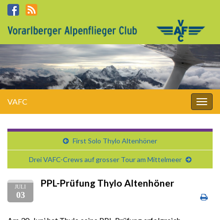
VAFC
Navi
umsc
First Solo Thylo Altenhöner
Drei VAFC-Crews auf grosser Tour am Mittelmeer
PPL-Prüfung Thylo Altenhöner
JULI
03