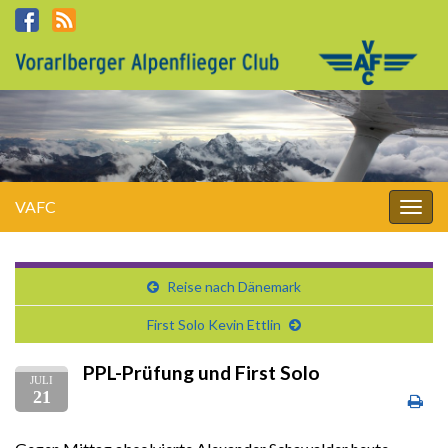
VAFC
Navi
umsc
Reise nach Dänemark
First Solo Kevin Ettlin
PPL-Prüfung und First Solo
JULI
21