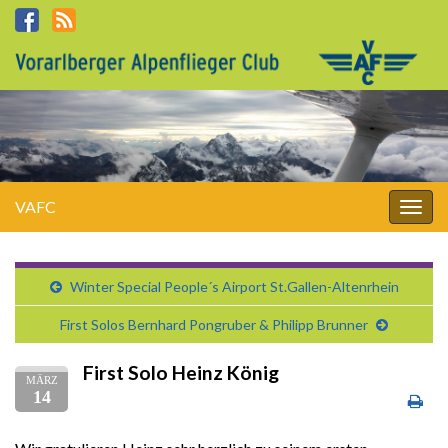
VAFC
Navi
umsc
Winter Special People´s Airport St.Gallen-Altenrhein
First Solos Bernhard Pongruber & Philipp Brunner
First Solo Heinz König
MÄRZ
14