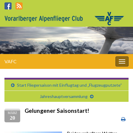
VAFC
Navi
umsc
Start Fliegersaison mit Einflugtag und „Flugzeugputzete“
Jahreshauptversammlung
Gelungener Saisonstart!
MÄRZ
20