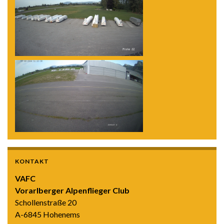
KONTAKT
VAFC
Vorarlberger Alpenflieger Club
Schollenstraße 20
A-6845 Hohenems